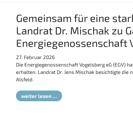
Bürger
profitieren
Gemeinsam für eine star
Landrat Dr. Mischak zu G
Energiegenossenschaft 
27. Februar 2026
Die Energiegenossenschaft Vogelsberg eG (EGV) ha
erhalten: Landrat Dr. Jens Mischak besichtigte die
Alsfeld.
Gemeinsam
weiter lesen …
für
eine
starke
Region:
Landrat