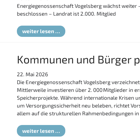
Energiegenossenschaft Vogelsberg wächst weiter –
beschlossen – Landrat ist 2.000. Mitglied
„Innovative
weiter lesen …
Energiesysteme,
regionale
Stärke
Kommunen und Bürger pr
und
gemeinsames
22. Mai 2026
Handeln“
Die Energiegenossenschaft Vogelsberg verzeichnet
Mittlerweile investieren über 2. 000 Mitglieder in 
Speicherprojekte. Während internationale Krisen un
um Versorgungssicherheit neu beleben, richtet Vor
allem auf die strukturellen Rahmenbedingungen in
Kommunen
weiter lesen …
und