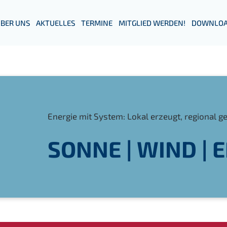
BER UNS
AKTUELLES
TERMINE
MITGLIED WERDEN!
DOWNLOA
Energie mit System: Lokal erzeugt, regional g
SONNE | WIND | 