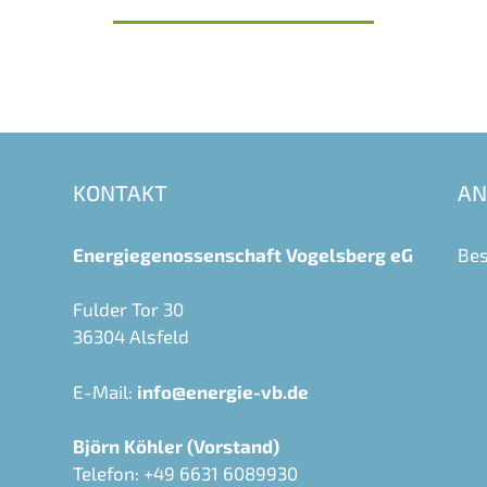
Dr.
Mischak
zu
Gast
bei
der
Energiegenossenschaft
KONTAKT
AN
Vogelsberg
eG
Energiegenossenschaft Vogelsberg eG
Bes
Fulder Tor 30
36304 Alsfeld
E-Mail:
info@energie-vb.de
Björn Köhler (Vorstand)
Telefon: +49 6631 6089930