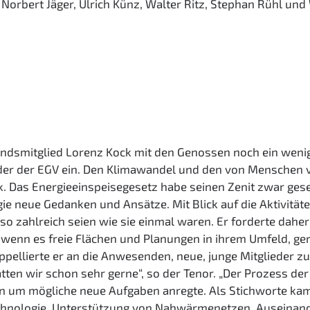
orbert Jäger, Ulrich Künz, Walter Ritz, Stephan Rühl und W
tandsmitglied Lorenz Kock mit den Genossen noch ein wenig
der der EGV ein. Den Klimawandel und den von Menschen 
. Das Energieeinspeisegesetz habe seinen Zenit zwar gese
ie neue Gedanken und Ansätze. Mit Blick auf die Aktivität
 so zahlreich seien wie sie einmal waren. Er forderte dah
 wenn es freie Flächen und Planungen in ihrem Umfeld, ge
pellierte er an die Anwesenden, neue, junge Mitglieder z
ätten wir schon sehr gerne“, so der Tenor. „Der Prozess de
ion um mögliche neue Aufgaben anregte. Als Stichworte k
echnologie, Unterstützung von Nahwärmenetzen, Auseinan