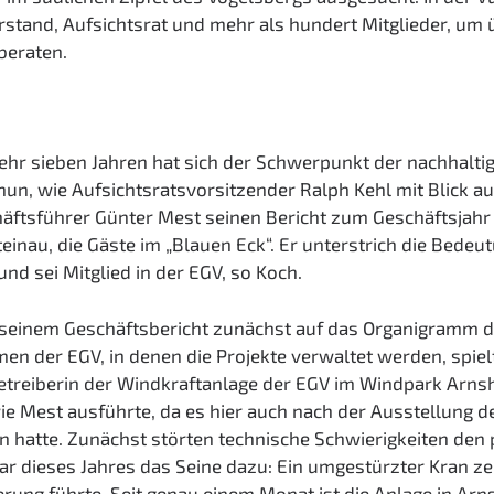
rstand, Aufsichtsrat und mehr als hundert Mitglieder, um
beraten.
hr sieben Jahren hat sich der Schwerpunkt der nachhalti
 nun, wie Aufsichtsratsvorsitzender Ralph Kehl mit Blick a
äftsführer Günter Mest seinen Bericht zum Geschäftsjahr 2
inau, die Gäste im „Blauen Eck“. Er unterstrich die Bede
nd sei Mitglied in der EGV, so Koch.
 seinem Geschäftsbericht zunächst auf das Organigramm d
n der EGV, in denen die Projekte verwaltet werden, spie
 Betreiberin der Windkraftanlage der EGV im Windpark Arn
wie Mest ausführte, da es hier auch nach der Ausstellung 
hatte. Zunächst störten technische Schwierigkeiten den p
ar dieses Jahres das Seine dazu: Ein umgestürzter Kran ze
erung führte. Seit genau einem Monat ist die Anlage in A