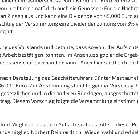
it einem Jahresüberschuss von fast 90.000 Euro konnte si
von profitieren natürlich auch sie Genossen: Für die Nachr
 an Zinsen aus und kann eine Dividende von 45.000 Euro a
 schlug der Versammlung eine Dividendenzahlung von 3% vo
griff.
tung des Vorstands und betonte, dass sowohl der Aufsichts
Arbeit bestätigen könnten. Im Anschluss gab er die Ergeb
nossenschaftsverband bekannt. Auch hier stellt sich die L
h nach Darstellung des Geschäftsführers Günter Mest auf 
36.000 Euro. Zur Abstimmung stand folgender Vorschlag.
 gesetzlichen und in die anderen Rücklagen, ausgeschütte
rtrag. Diesem Vorschlag folgte die Versammlung einstimmi
ünf Mitglieder aus dem Aufsichtsrat aus. Alle in dieser Pe
tandsmitglied Norbert Reinhardt zur Wiederwahl und erhi