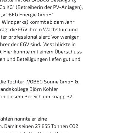
o.KG“ (Betreiberin der PV-Anlagen),
er „VOBEG Energie GmbH“
i Windparks) kommt ab dem Jahr
 trägt die EGV ihrem Wachstum und
er professionalisiert: Vor wenigen
er der EGV sind. Mest blickte in
). Hier konnte mit einem Überschuss
en und Beteiligungen liefen gut und
e die Tochter „VOBEG Sonne GmbH &
tandskollege Björn Köhler
s in diesem Bereich um knapp 32
zahlen nannte er eine
n. Damit seinen 27.855 Tonnen CO2