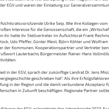
 der EGV und waren der Einladung zur Generalversammlung
fsichtsratsvorsitzende Ulrike Seip. Wie ihre Kollegen vo
großen Interesse für die Genossenschaft, die ein „Wirtscha
en ihr hatte ihr Stellvertreter im Aufsichtsrat Frank Rec
Kock, Udo Pfeffer, Günter Mest, Björn Köhler und Wolfram
eter der Kommunen, Kooperationspartner und Vertreter be
rußwort Lauterbachs Bürgermeister Rainer-Hans Vollmöller
ivitäten.
ied in der EGV, sprach der zukünftige Landrat Dr. Jens Mis
nergiegeschichte geschrieben hat“. Als ihre Erfolgsfaktore
pfung in der Region und die damit verbundene Akzeptanz f
nschen in Zukunft beschäftigen. Regionale Partner sollt
sführern der EGV, präsentierte den Jahresbericht 2023. Er 