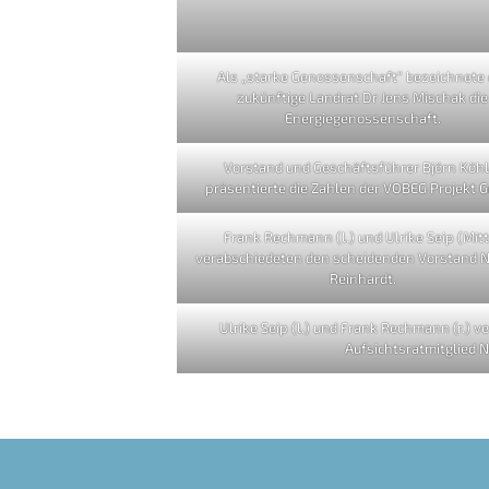
Als „starke Genossenschaft“ bezeichnete 
zukünftige Landrat Dr Jens Mischak die
Energiegenossenschaft.
Vorstand und Geschäftsführer Björn Köhl
präsentierte die Zahlen der VOBEG Projekt 
Frank Rechmann (l.) und Ulrike Seip (Mitt
verabschiedeten den scheidenden Vorstand N
Reinhardt.
Ulrike Seip (l.) und Frank Rechmann (r.) 
Aufsichtsratmitglied N