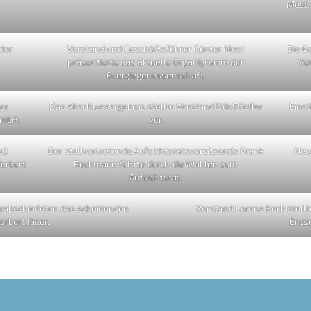
Mest,
der
Vorstand und Geschäftsführer Günter Mest
Die E
präsentierte das aktuelle Organigramm der
Vo
Energiegenossenschaft.
er
Das Abschlussergebnis stellte Vorstand Udo Pfeffer
Einst
GmbH.
vor.
e)
Der stellvertretende Aufsichtsratsvorsitzende Frank
Neu
orbert
Rechmann führte durch die Wahlen zum
Aufsichtsrat.
verabschiedeten das scheidenden
Vorstand Lorenz Kock stellt
orbert Jäger.
Entsc