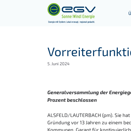
Zum
Inhalt
Ü
springen
Vorreiterfunkt
5. Juni 2024
Generalversammlung der Energiege
Prozent beschlossen
ALSFELD/LAUTERBACH (pm). Sie hat in
Gründung vor 13 Jahren zu einem be
Kommunen, Garant für kontinuierlich