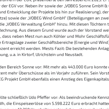
 der EGV vor. Neben ihr sowie der „VOBEG Sonne GmbH & C
nd Entwicklung der Projekte bis hin zur Realisierung), d
ze) sowie der „VOBEG Wind GmbH“ (Beteiligungen an zwe
die „VOBEG Verwaltung GmbH“ hinzu. Mit diesen Töchtern
s Rechnung. Aus diesem Grund wurde auch der Vorstand weit
, dass neben Mest nun auch Köhler und Mohr Geschäftsführ
e Ertragslage zweier Geschäftsbereiche (Energie und Wind
ozent erreicht werden. Mests Fazit: Die bestehenden Anlag
ung, u.a. in Kirtorf, Ulrichstein und Neustadt.
 den Bereich Sonne vor: Mit mehr als 443.000 Euro konnt
ent mehr Überschüsse als im Vorjahr zuführen. Sein Vors
EG Projekt GmbH ebenfalls einen Anstieg des Eigenkapital
lte schließlich Udo Pfeffer vor: Als beeindruckende Kenn
h, die Einspeiseerlöse von 5.598.222 Euro erbracht hatte