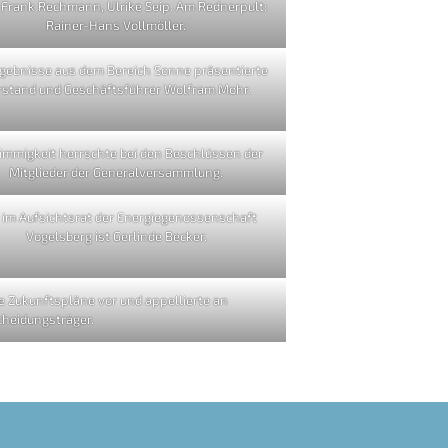
 Frank Rechmann, Ulrike Seip. Am Rednerpult:
Rainer-Hans Vollmöller.
rgebnisse aus dem Bereich Sonne präsentierte
rstand und Geschäftsführer Wolfram Mohr.
immigkeit herrschte bei den Beschlüssen der
Mitglieder der Generalversammlung.
 im Aufsichtsrat der Energiegenossenschaft
Vogelsberg ist Gerlinde Becker.
e Zukunftspläne vor und appellierte an
heidungsträger.