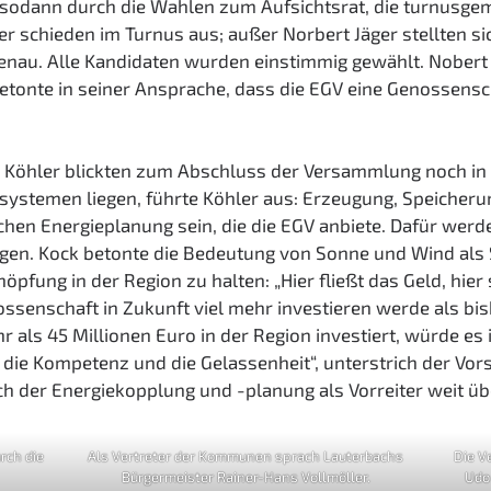
sodann durch die Wahlen zum Aufsichtsrat, die turnusgem
r schieden im Turnus aus; außer Norbert Jäger stellten s
ebenau. Alle Kandidaten wurden einstimmig gewählt. Nobe
tonte in seiner Ansprache, dass die EGV eine Genossenscha
 Köhler blickten zum Abschluss der Versammlung noch in 
systemen liegen, führte Köhler aus: Erzeugung, Speicher
schen Energieplanung sein, die die EGV anbiete. Dafür werd
gen. Kock betonte die Bedeutung von Sonne und Wind als 
pfung in der Region zu halten: „Hier fließt das Geld, hier sp
ossenschaft in Zukunft viel mehr investieren werde als b
als 45 Millionen Euro in der Region investiert, würde es 
u die Kompetenz und die Gelassenheit“, unterstrich der Vor
h der Energiekopplung und -planung als Vorreiter weit üb
rch die
Als Vertreter der Kommunen sprach Lauterbachs
Die V
Bürgermeister Rainer-Hans Vollmöller.
Udo 