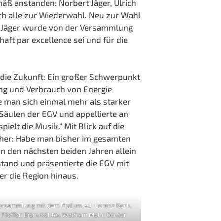
äß anstanden: Norbert Jäger, Ulrich
ich alle zur Wiederwahl. Neu zur Wahl
rt Jäger wurde von der Versammlung
ft par excellence sei und für die
die Zukunft: Ein großer Schwerpunkt
ung und Verbrauch von Energie
e man sich einmal mehr als starker
Säulen der EGV und appellierte an
ielt die Musik.“ Mit Blick auf die
isher: Habe man bisher im gesamten
in den nächsten beiden Jahren allein
stand und präsentierte die EGV mit
er die Region hinaus.
ersammlung mit dem Podium, v.l.:Lorenz Kock,
Pfeffer, Björn Köhler, Wolfram Mohr, Günter