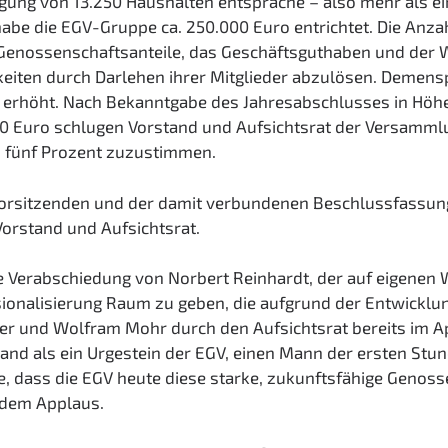
gung von 13.250 Haushalten entspräche – also mehr als ein
abe die EGV-Gruppe ca. 250.000 Euro entrichtet. Die Anzahl
e Genossenschaftsanteile, das Geschäftsguthaben und der
hkeiten durch Darlehen ihrer Mitglieder abzulösen. Demens
 erhöht. Nach Bekanntgabe des Jahresabschlusses in Höhe
 Euro schlugen Vorstand und Aufsichtsrat der Versammlu
 fünf Prozent zuzustimmen.
vorsitzenden und der damit verbundenen Beschlussfassu
Vorstand und Aufsichtsrat.
ie Verabschiedung von Norbert Reinhardt, der auf eigene
ionalisierung Raum zu geben, die aufgrund der Entwicklu
er und Wolfram Mohr durch den Aufsichtsrat bereits im Ap
nd als ein Urgestein der EGV, einen Mann der ersten Stun
e, dass die EGV heute diese starke, zukunftsfähige Genos
ndem Applaus.